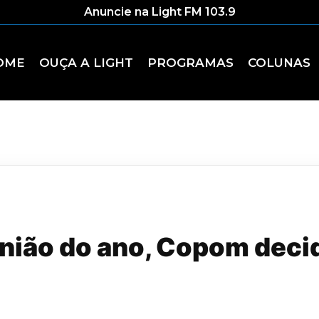
Anuncie na Light FM 103.9
OME
OUÇA A LIGHT
PROGRAMAS
COLUNAS
união do ano, Copom dec