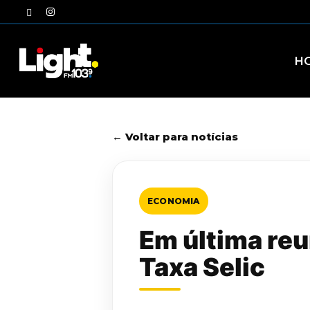
Skip
twitter
instagram
to
main
content
H
← Voltar para notícias
ECONOMIA
Em última re
Taxa Selic