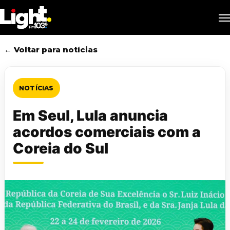
Skip
M
to
main
content
← Voltar para notícias
NOTÍCIAS
Em Seul, Lula anuncia
acordos comerciais com a
Coreia do Sul