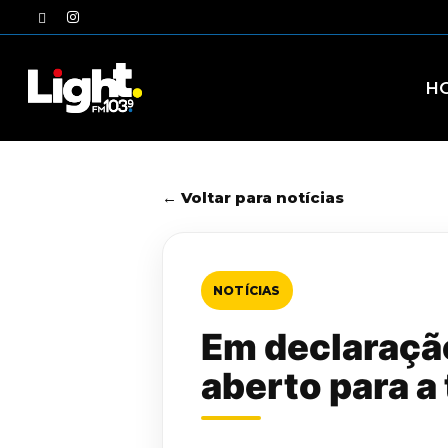
Skip
twitter
instagram
to
main
content
H
← Voltar para notícias
NOTÍCIAS
Em declaração
aberto para a