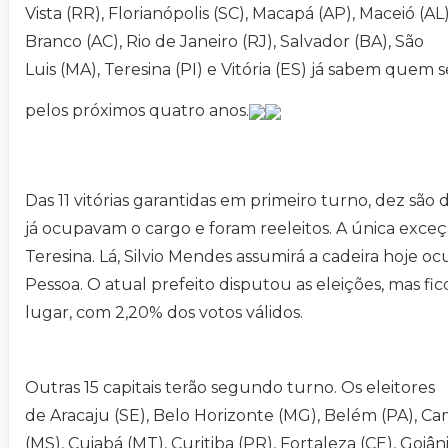
Vista (RR), Florianópolis (SC), Macapá (AP), Maceió (AL)
Branco (AC), Rio de Janeiro (RJ), Salvador (BA), São
Luis (MA), Teresina (PI) e Vitória (ES) já sabem quem s
pelos próximos quatro anos.
Das 11 vitórias garantidas em primeiro turno, dez são 
já ocupavam o cargo e foram reeleitos. A única exce
Teresina. Lá, Silvio Mendes assumirá a cadeira hoje o
Pessoa. O atual prefeito disputou as eleições, mas fi
lugar, com 2,20% dos votos válidos.
Outras 15 capitais terão segundo turno. Os eleitores
de Aracaju (SE), Belo Horizonte (MG), Belém (PA), 
(MS), Cuiabá (MT), Curitiba (PR), Fortaleza (CE), Goiân