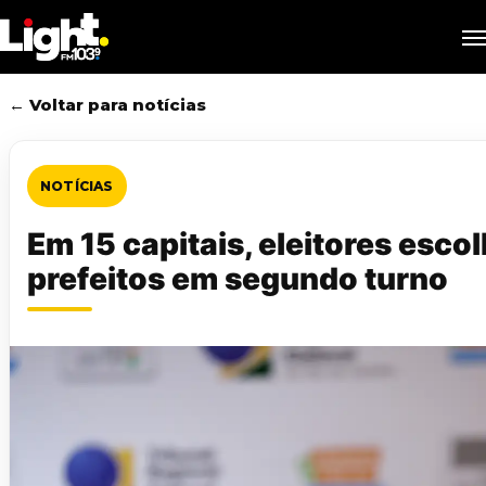
Skip
M
to
main
content
← Voltar para notícias
NOTÍCIAS
Em 15 capitais, eleitores esco
prefeitos em segundo turno