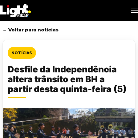
Skip
M
to
main
content
← Voltar para notícias
NOTÍCIAS
Desfile da Independência
altera trânsito em BH a
partir desta quinta-feira (5)