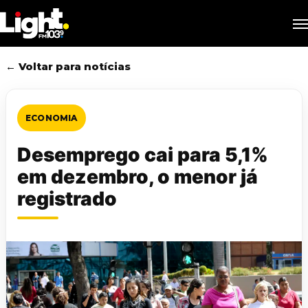
Skip
M
to
main
content
← Voltar para notícias
ECONOMIA
Desemprego cai para 5,1%
em dezembro, o menor já
registrado