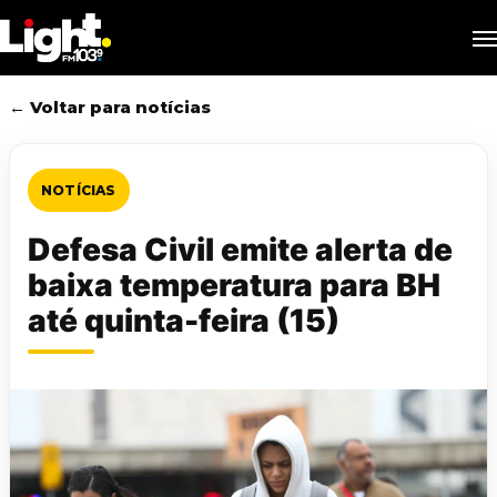
Skip
M
to
main
content
← Voltar para notícias
NOTÍCIAS
Defesa Civil emite alerta de
baixa temperatura para BH
até quinta-feira (15)