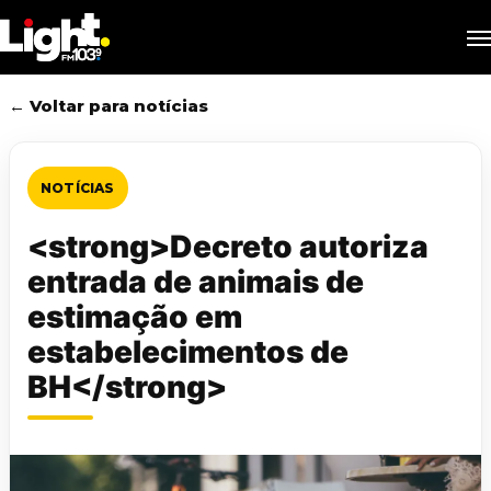
Skip
M
to
main
content
← Voltar para notícias
NOTÍCIAS
<strong>Decreto autoriza
entrada de animais de
estimação em
estabelecimentos de
BH</strong>