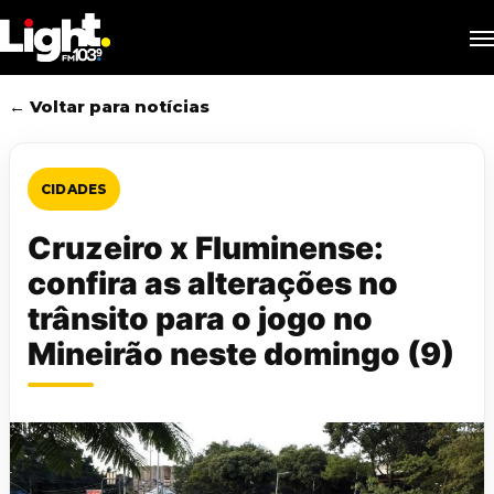
Skip
M
to
main
content
← Voltar para notícias
CIDADES
Cruzeiro x Fluminense:
confira as alterações no
trânsito para o jogo no
Mineirão neste domingo (9)