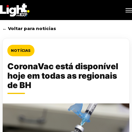
Skip
M
to
main
content
← Voltar para notícias
NOTÍCIAS
CoronaVac está disponível
hoje em todas as regionais
de BH