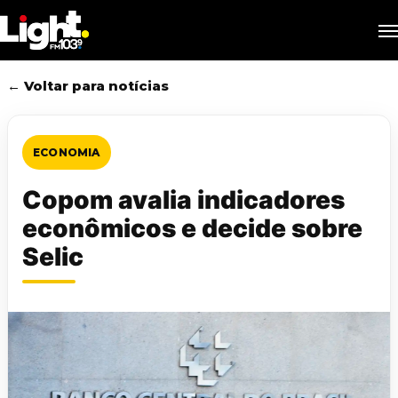
Skip
M
to
main
content
← Voltar para notícias
ECONOMIA
Copom avalia indicadores
econômicos e decide sobre
Selic