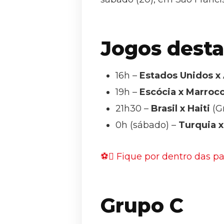
Jogos desta 
16h –
Estados Unidos x 
19h –
Escócia x Marroc
21h30 –
Brasil x Haiti
(G
0h (sábado) –
Turquia x
⚽ Fique por dentro das par
Grupo C