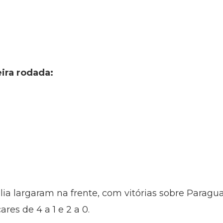
eira rodada:
ia largaram na frente, com vitórias sobre Paragua
res de 4 a 1 e 2 a 0.