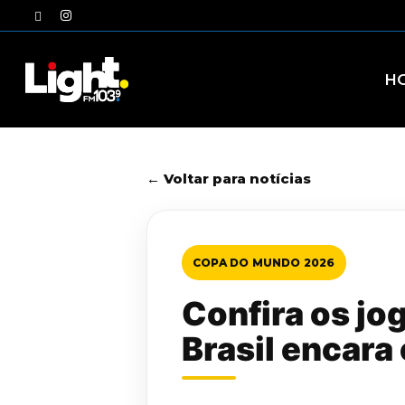
Skip
twitter
instagram
to
main
content
H
← Voltar para notícias
COPA DO MUNDO 2026
Confira os jo
Brasil encara 