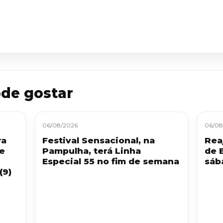
de gostar
06/08/2026
06/08
ra
Festival Sensacional, na
Reaj
 e
Pampulha, terá Linha
de 
Especial 55 no fim de semana
sáb
(9)