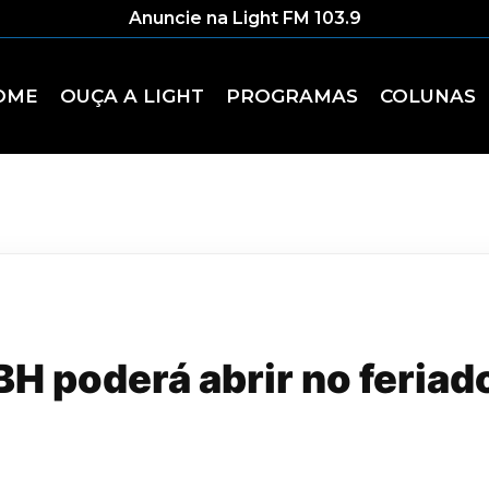
Anuncie na Light FM 103.9
OME
OUÇA A LIGHT
PROGRAMAS
COLUNAS
H poderá abrir no feriad