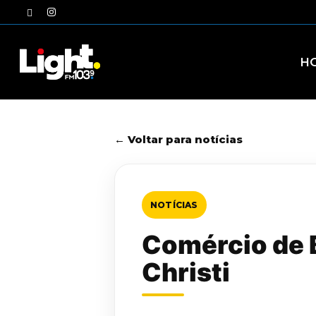
Skip
twitter
instagram
to
main
content
H
← Voltar para notícias
NOTÍCIAS
Comércio de B
Christi