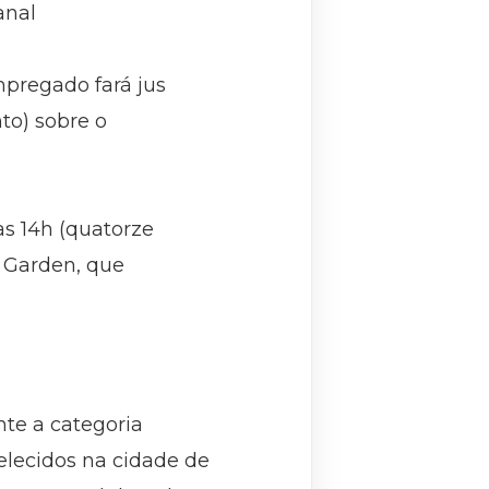
anal
mpregado fará jus
to) sobre o
as 14h (quatorze
a Garden, que
te a categoria
elecidos na cidade de