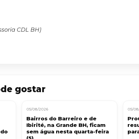
ssoria CDL BH)
de gostar
05/08/2026
05/08
Bairros do Barreiro e de
Pro
Ibirité, na Grande BH, ficam
res
 do
sem água nesta quarta-feira
par
(5)