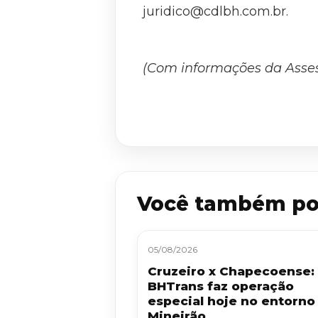
juridico@cdlbh.com.br
.
(Com informações da Asse
Você também po
05/08/2026
Cruzeiro x Chapecoense:
BHTrans faz operação
especial hoje no entorno
Mineirão