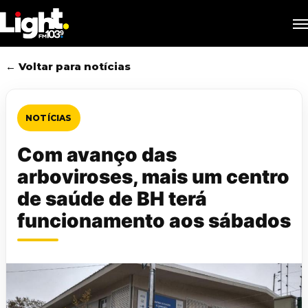
Skip
M
to
main
content
← Voltar para notícias
NOTÍCIAS
Com avanço das
arboviroses, mais um centro
de saúde de BH terá
funcionamento aos sábados