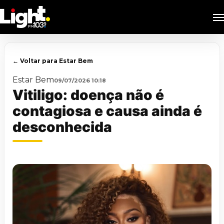
Skip
M
to
main
content
← Voltar para Estar Bem
Estar Bem
09/07/2026 10:18
Vitiligo: doença não é
contagiosa e causa ainda é
desconhecida