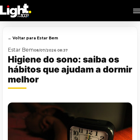
Skip
M
to
main
content
← Voltar para Estar Bem
Estar Bem
08/07/2026 08:37
Higiene do sono: saiba os
hábitos que ajudam a dormir
melhor