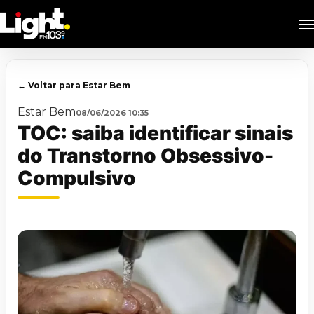
Skip
M
to
main
content
← Voltar para Estar Bem
Estar Bem
08/06/2026 10:35
TOC: saiba identificar sinais
do Transtorno Obsessivo-
Compulsivo