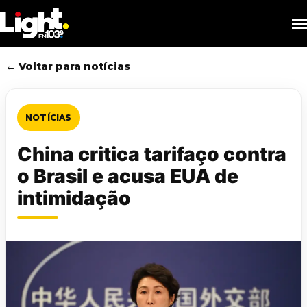
Skip
M
to
main
content
← Voltar para notícias
NOTÍCIAS
China critica tarifaço contra
o Brasil e acusa EUA de
intimidação