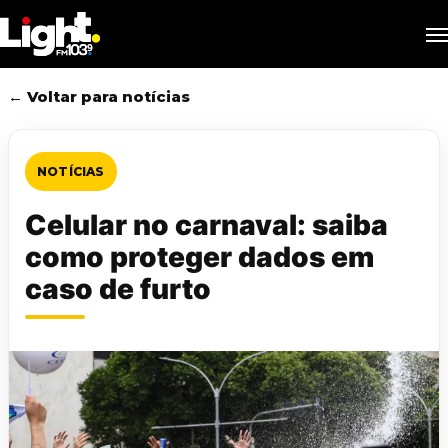
Skip
M
to
main
content
← Voltar para notícias
NOTÍCIAS
Celular no carnaval: saiba
como proteger dados em
caso de furto