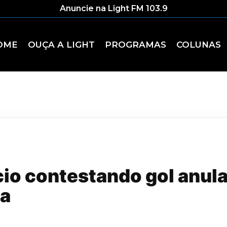
Anuncie na Light FM 103.9
OME
OUÇA A LIGHT
PROGRAMAS
COLUNAS
cio contestando gol anula
ia