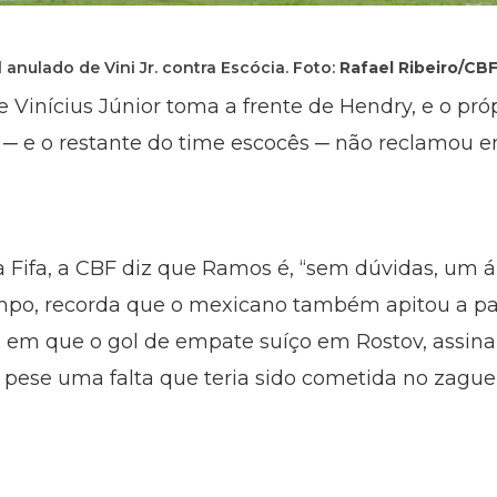
anulado de Vini Jr. contra Escócia. Foto:
Rafael Ribeiro/CB
ue Vinícius Júnior toma a frente de Hendry, e o pró
sor ─ e o restante do time escocês ─ não reclam
Fifa, a CBF diz que Ramos é, “sem dúvidas, um ár
po, recorda que o mexicano também apitou a part
, em que o gol de empate suíço em Rostov, assin
 pese uma falta que teria sido cometida no zaguei