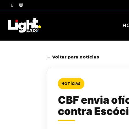
Skip
twitter
instagram
to
main
content
H
← Voltar para notícias
NOTÍCIAS
CBF envia ofí
contra Escóc