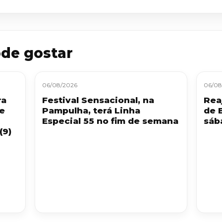
de gostar
06/08/2026
06/08
ra
Festival Sensacional, na
Reaj
 e
Pampulha, terá Linha
de 
Especial 55 no fim de semana
sáb
(9)