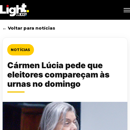
Skip
M
to
main
content
← Voltar para notícias
NOTÍCIAS
Cármen Lúcia pede que
eleitores compareçam às
urnas no domingo