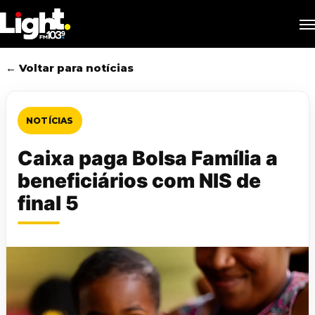
Skip
M
to
main
content
← Voltar para notícias
NOTÍCIAS
Caixa paga Bolsa Família a
beneficiários com NIS de
final 5