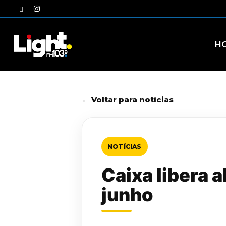
Skip
twitter
instagram
to
main
content
H
← Voltar para notícias
NOTÍCIAS
Caixa libera 
junho