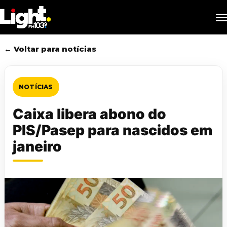
Skip
M
to
main
content
← Voltar para notícias
NOTÍCIAS
Caixa libera abono do
PIS/Pasep para nascidos em
janeiro