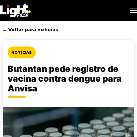
Skip
M
to
main
content
← Voltar para notícias
NOTÍCIAS
Butantan pede registro de
vacina contra dengue para
Anvisa