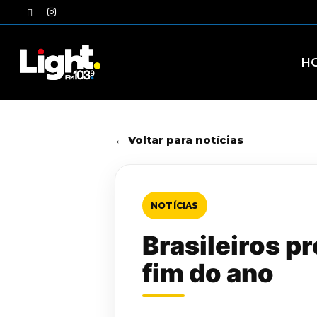
Skip
twitter
instagram
to
main
content
H
← Voltar para notícias
NOTÍCIAS
Brasileiros p
fim do ano