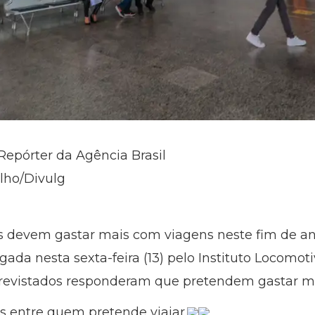
Repórter da Agência Brasil
elho/Divulg
eis devem gastar mais com viagens neste fim de a
ada nesta sexta-feira (13) pelo Instituto Locomot
revistados responderam que pretendem gastar ma
os entre quem pretende viajar.