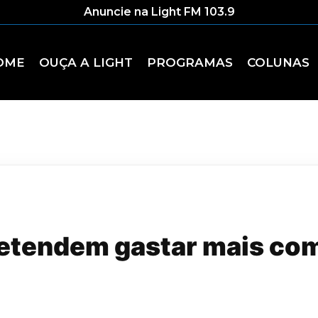
Anuncie na Light FM 103.9
OME
OUÇA A LIGHT
PROGRAMAS
COLUNAS
retendem gastar mais co