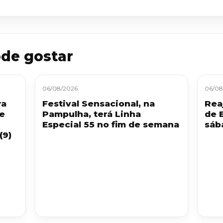
de gostar
06/08/2026
06/08
ra
Festival Sensacional, na
Reaj
 e
Pampulha, terá Linha
de 
Especial 55 no fim de semana
sáb
(9)