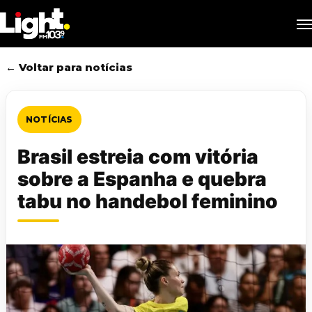
Skip
M
to
main
content
← Voltar para notícias
NOTÍCIAS
Brasil estreia com vitória
sobre a Espanha e quebra
tabu no handebol feminino