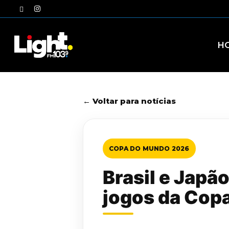
Skip
twitter
instagram
to
main
content
H
← Voltar para notícias
COPA DO MUNDO 2026
Brasil e Japã
jogos da Cop