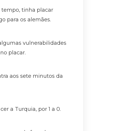
 tempo, tinha placar
go para os alemães.
 algumas vulnerabilidades
no placar.
ntra aos sete minutos da
er a Turquia, por 1 a 0.