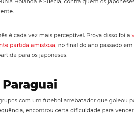
reunia Holanda e Suécia, contra quem os japones
mente.
ês é cada vez mais perceptível. Prova disso foi a
v
cente partida amistosa
, no final do ano passado em 
rtida para os japoneses.
 Paraguai
 grupos com um futebol arrebatador que goleou po
quência, encontrou certa dificuldade para vencer