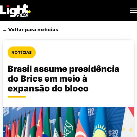
Skip
M
to
main
content
← Voltar para notícias
NOTÍCIAS
Brasil assume presidência
do Brics em meio à
expansão do bloco