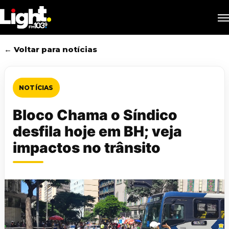
Skip
M
to
main
content
← Voltar para notícias
NOTÍCIAS
Bloco Chama o Síndico
desfila hoje em BH; veja
impactos no trânsito