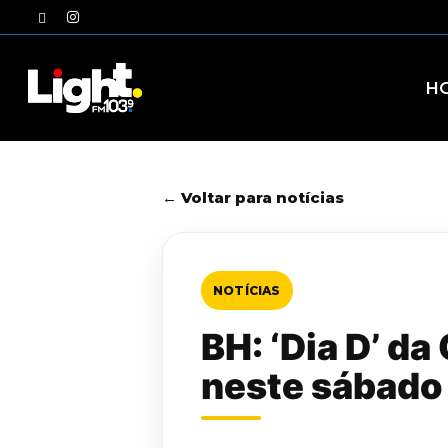
Skip
twitter
instagram
to
main
content
H
← Voltar para notícias
NOTÍCIAS
BH: ‘Dia D’ d
neste sábado