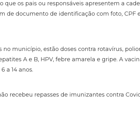
so que os pais ou responsáveis apresentem a cad
lém de documento de identificação com foto, CPF
s no município, estão doses contra rotavírus, poli
patites A e B, HPV, febre amarela e gripe. A vac
 6 a 14 anos.
ão recebeu repasses de imunizantes contra Covid-1