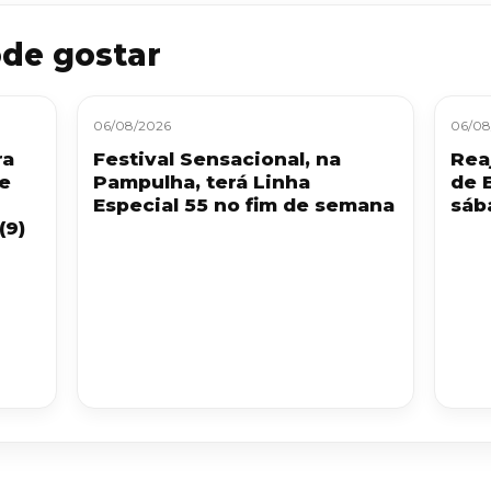
de gostar
06/08/2026
06/08
ra
Festival Sensacional, na
Reaj
 e
Pampulha, terá Linha
de 
Especial 55 no fim de semana
sáb
(9)