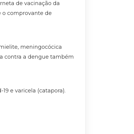
erneta de vacinação da
 e o comprovante de
omielite, meningocócica
ina contra a dengue também
9 e varicela (catapora).