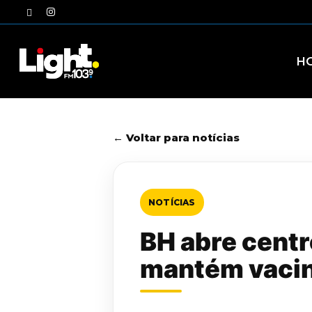
Skip
twitter
instagram
to
main
content
H
← Voltar para notícias
NOTÍCIAS
BH abre centr
mantém vacin