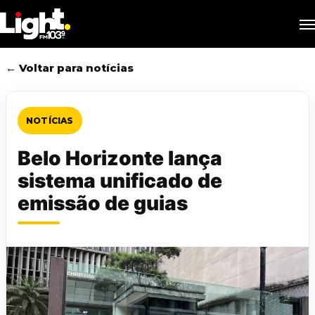
Skip
M
to
main
content
← Voltar para notícias
NOTÍCIAS
Belo Horizonte lança
sistema unificado de
emissão de guias