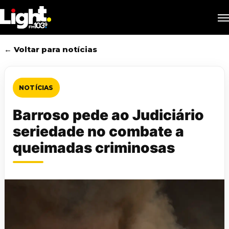
Skip
M
to
main
content
← Voltar para notícias
NOTÍCIAS
Barroso pede ao Judiciário
seriedade no combate a
queimadas criminosas