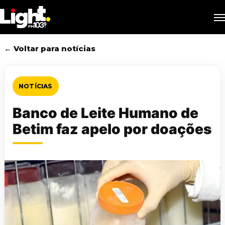
Skip
M
to
main
content
← Voltar para notícias
NOTÍCIAS
Banco de Leite Humano de
Betim faz apelo por doações