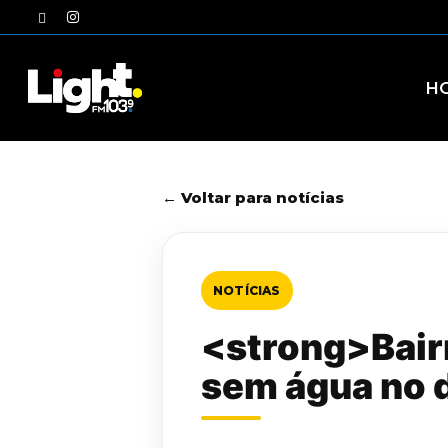
Skip
twitter
instagram
to
main
content
H
← Voltar para notícias
NOTÍCIAS
<strong>Bairr
sem água no 