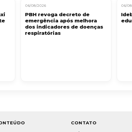
06/08/2026
06/08
xi
PBH revoga decreto de
Ide
te
emergência após melhora
edu
dos indicadores de doenças
respiratórias
ONTEÚDO
CONTATO