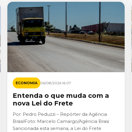
ECONOMIA
06/08/2026 16:07
Entenda o que muda com a
nova Lei do Frete
Por: Pedro Peduzzi – Repórter da Agência
BrasilFoto: Marcelo Camargo/Agência Brasi
Sancionada esta semana, a Lei do Frete