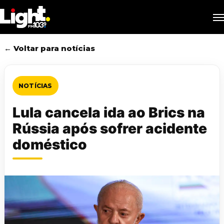
Skip
M
to
main
content
← Voltar para notícias
NOTÍCIAS
Lula cancela ida ao Brics na
Rússia após sofrer acidente
doméstico