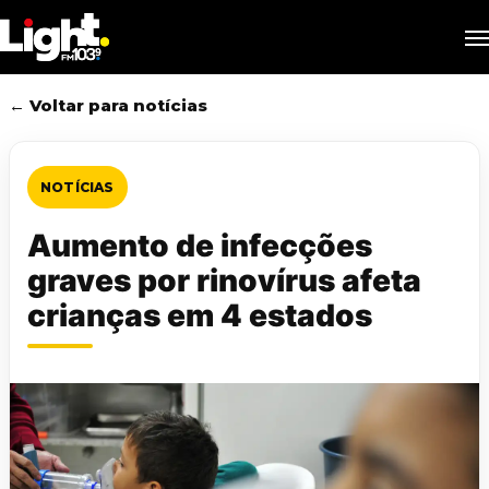
Skip
M
to
main
content
← Voltar para notícias
NOTÍCIAS
Aumento de infecções
graves por rinovírus afeta
crianças em 4 estados