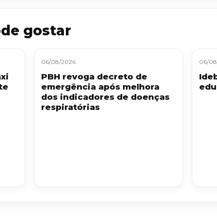
de gostar
06/08/2026
06/08
xi
PBH revoga decreto de
Ide
te
emergência após melhora
edu
dos indicadores de doenças
respiratórias