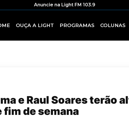
Anuncie na Light FM 103.9
OME
OUÇA A LIGHT
PROGRAMAS
COLUNAS
ma e Raul Soares terão a
e fim de semana