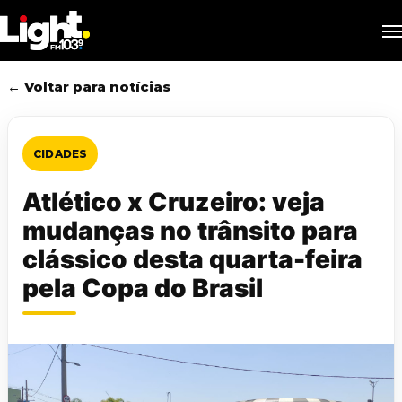
Skip
M
to
main
content
← Voltar para notícias
CIDADES
Atlético x Cruzeiro: veja
mudanças no trânsito para
clássico desta quarta-feira
pela Copa do Brasil