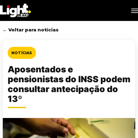
Skip
M
to
main
content
← Voltar para notícias
NOTÍCIAS
Aposentados e
pensionistas do INSS podem
consultar antecipação do
13º