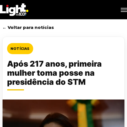
Skip
M
to
main
content
← Voltar para notícias
NOTÍCIAS
Após 217 anos, primeira
mulher toma posse na
presidência do STM