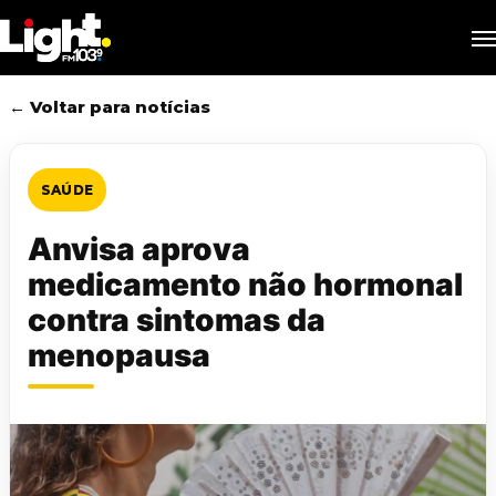
Skip
M
to
main
content
← Voltar para notícias
SAÚDE
Anvisa aprova
medicamento não hormonal
contra sintomas da
menopausa