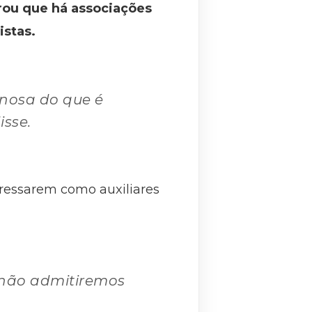
brou que há associações
istas.
inosa do que é
isse.
gressarem como auxiliares
 não admitiremos