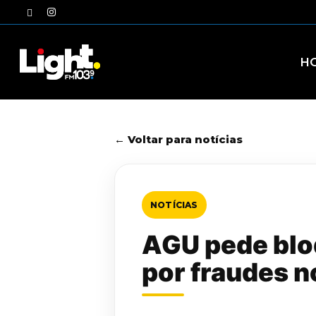
Skip
twitter
instagram
to
main
content
H
← Voltar para notícias
NOTÍCIAS
AGU pede bloq
por fraudes n