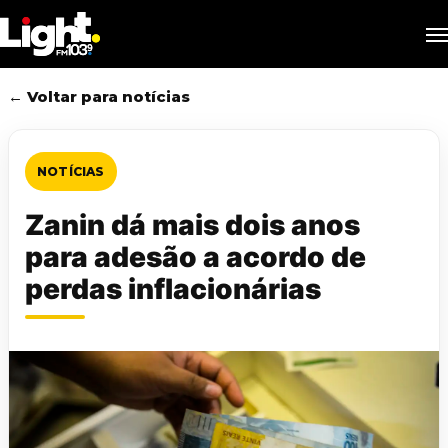
Skip
M
to
main
content
← Voltar para notícias
NOTÍCIAS
Zanin dá mais dois anos
para adesão a acordo de
perdas inflacionárias