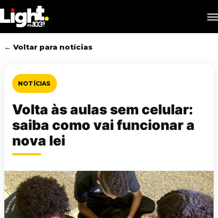
Skip
M
to
main
content
← Voltar para notícias
NOTÍCIAS
Volta às aulas sem celular:
saiba como vai funcionar a
nova lei