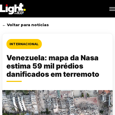
Skip
M
to
main
content
← Voltar para notícias
INTERNACIONAL
Venezuela: mapa da Nasa
estima 59 mil prédios
danificados em terremoto