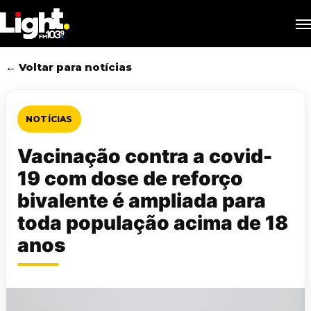
Skip
M
to
main
content
← Voltar para notícias
NOTÍCIAS
Vacinação contra a covid-
19 com dose de reforço
bivalente é ampliada para
toda população acima de 18
anos