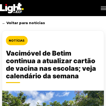
Skip
M
to
main
content
← Voltar para notícias
NOTÍCIAS
Vacimóvel de Betim
continua a atualizar cartão
de vacina nas escolas; veja
calendário da semana